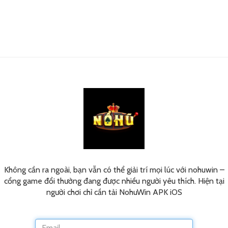
Không cần ra ngoài, bạn vẫn có thể giải trí mọi lúc với nohuwin –
cổng game đổi thưởng đang được nhiều người yêu thích. Hiện tại
người chơi chỉ cần tải NohuWin APK iOS