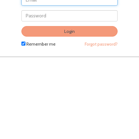
Login
Remember me
Forgot password?