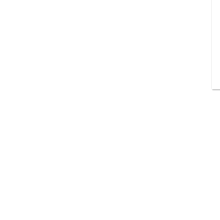
Do
not
fill
in